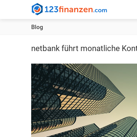
123finanzen.com
-
Blog
Ihr
cleverer
und
netbank führt monatliche Kon
transparenter
Finanzvergleich