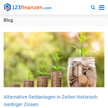
Suchen
123finanzen.com
-
Blog
Ihr
cleverer
und
transparenter
Finanzvergleich
Alternative Geldanlagen in Zeiten historisch
niedriger Zinsen