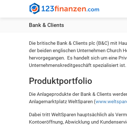
123finanzen.com
-
Bank & Clients
Ihr
cleverer
und
Die britische Bank & Clients plc (B&C) mit Ha
transparenter
der beiden englischen Unternehmen Church Ho
Finanzvergleich
hervorgegangen. Es handelt sich um eine Priv
Unternehmenskreditgeschäft spezialisiert ist.
Produktportfolio
Die Anlageprodukte der Bank & Clients werden
Anlagemarktplatz WeltSparen (
www.weltspar
Dabei tritt WeltSparen hauptsächlich als Verm
Kontoeröffnung, Abwicklung und Kundenservic