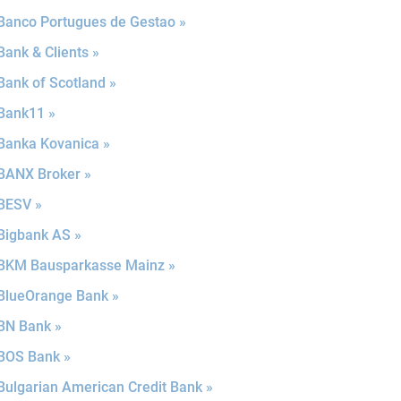
Banco Portugues de Gestao »
Bank & Clients »
Bank of Scotland »
Bank11 »
Banka Kovanica »
BANX Broker »
BESV »
Bigbank AS »
BKM Bausparkasse Mainz »
BlueOrange Bank »
BN Bank »
BOS Bank »
Bulgarian American Credit Bank »