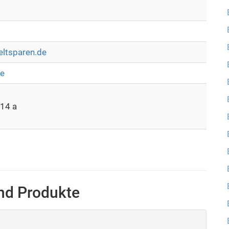
1
ltsparen.de
de
 14 a
und Produkte